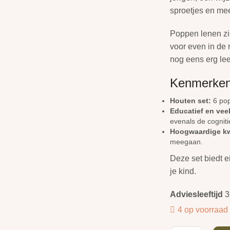
sproetjes en mee
Poppen lenen zic
voor even in de r
nog eens erg le
Kenmerken
Houten set:
6 pop
Educatief en veel
evenals de cogniti
Hoogwaardige kwa
meegaan.
Deze set biedt e
je kind.
Adviesleeftijd
3
4 op voorraad