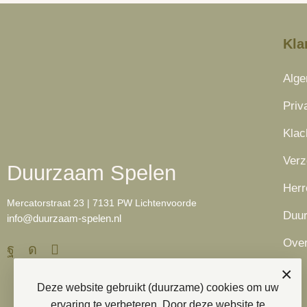
Kla
Alg
Priv
Klac
Verz
Duurzaam Spelen
Herr
Mercatorstraat 23 | 7131 PW Lichtenvoorde
Duu
info@duurzaam-spelen.nl
Over
×
Deze website gebruikt (duurzame) cookies om uw
ervaring te verbeteren. Door deze website te