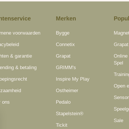
ntenservice
Merken
Popul
emene voorwaarden
Bygge
Magnet
acybeleid
Connetix
Grapat
hten & garantie
Grapat
Online
Spel
ending & betaling
GRIMM's
Trainin
oepingsrecht
Inspire My Play
Open e
rzaamheid
Ostheimer
Sensor
 ons
Pedalo
Speelg
Stapelstein®
Sale
Tickit