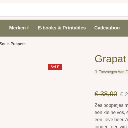
Merken
E-books & Printables
Cadeaubon
Souls Puppets
Grapat
SALE
Toevoegen Aan F
€
38,90
€
2
Zes poppetjes m
een kleine vos, 
een lieve beer. 
jongen, een wij