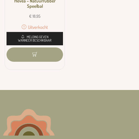
Hevea – Natuurrubber
Speelbal
€
18,95
Uitverkocht
MELDING GEVEN
WANNEER BESCHIKBAAR