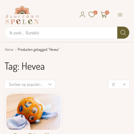
0
0
Ik zoek...
Bundels
Home
Producten getagged “Hevea”
Tag: Hevea