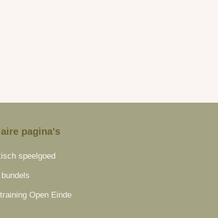
aire pagina's
isch speelgoed
 bundels
 training Open Einde