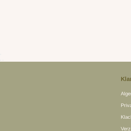
Kla
Alg
Priv
Klac
Verz