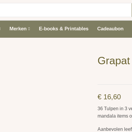
Merken
E-books & Printables
Cadeaubon
Grapat 
€
16,60
36 Tulpen in 3 v
mandala items o
Aanbevolen leef