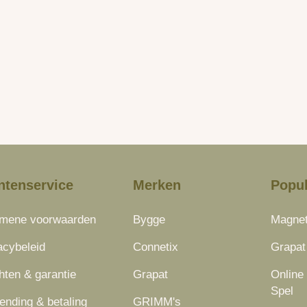
ntenservice
Merken
Popul
emene voorwaarden
Bygge
Magnet
acybeleid
Connetix
Grapat
hten & garantie
Grapat
Online
Spel
ending & betaling
GRIMM's